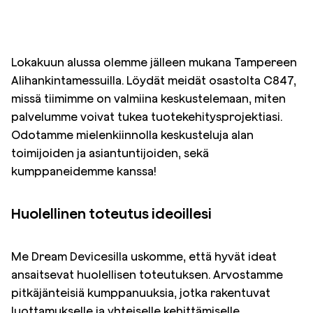
Lokakuun alussa olemme jälleen mukana Tampereen
Alihankintamessuilla. Löydät meidät osastolta C847,
missä tiimimme on valmiina keskustelemaan, miten
palvelumme voivat tukea tuotekehitysprojektiasi.
Odotamme mielenkiinnolla keskusteluja alan
toimijoiden ja asiantuntijoiden, sekä
kumppaneidemme kanssa!
Huolellinen toteutus ideoillesi
Me Dream Devicesilla uskomme, että hyvät ideat
ansaitsevat huolellisen toteutuksen. Arvostamme
pitkäjänteisiä kumppanuuksia, jotka rakentuvat
luottamukselle ja yhteiselle kehittämiselle.