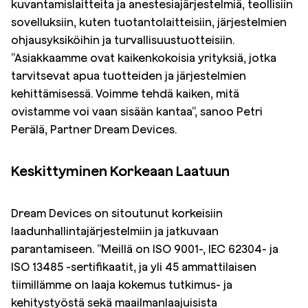
kuvantamislaitteita ja anestesiajärjestelmiä, teollisiin
sovelluksiin, kuten tuotantolaitteisiin, järjestelmien
ohjausyksiköihin ja turvallisuustuotteisiin.
”Asiakkaamme ovat kaikenkokoisia yrityksiä, jotka
tarvitsevat apua tuotteiden ja järjestelmien
kehittämisessä. Voimme tehdä kaiken, mitä
ovistamme voi vaan sisään kantaa”, sanoo Petri
Perälä, Partner Dream Devices.
Keskittyminen
K
orkeaan
L
aatuun
Dream Devices on sitoutunut korkeisiin
laadunhallintajärjestelmiin ja jatkuvaan
parantamiseen. ”Meillä on ISO 9001-, IEC 62304- ja
ISO 13485 -sertifikaatit, ja yli 45 ammattilaisen
tiimillämme on laaja kokemus tutkimus- ja
kehitystyöstä sekä maailmanlaajuisista