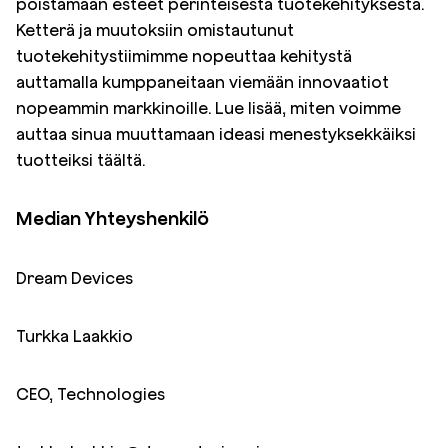
poistamaan esteet perinteisestä tuotekehityksestä.
Ketterä ja muutoksiin omistautunut
tuotekehitystiimimme nopeuttaa kehitystä
auttamalla kumppaneitaan viemään innovaatiot
nopeammin markkinoille. Lue lisää, miten voimme
auttaa sinua muuttamaan ideasi menestyksekkäiksi
tuotteiksi
täältä
.
Media
n Yhteyshenkilö
Dream Devices
Turkka Laakkio
CEO, Technologies