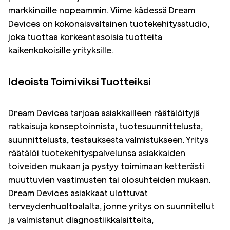
markkinoille nopeammin. Viime kädessä Dream
Devices on kokonaisvaltainen tuotekehitysstudio,
joka tuottaa korkeantasoisia tuotteita
kaikenkokoisille yrityksille.
Ideoista
T
oimiviksi
T
uotteiksi
Dream Devices tarjoaa asiakkailleen räätälöityjä
ratkaisuja konseptoinnista, tuotesuunnittelusta,
suunnittelusta, testauksesta valmistukseen. Yritys
räätälöi tuotekehityspalvelunsa asiakkaiden
toiveiden mukaan ja pystyy toimimaan ketterästi
muuttuvien vaatimusten tai olosuhteiden mukaan.
Dream Devices asiakkaat ulottuvat
terveydenhuoltoalalta, jonne yritys on suunnitellut
ja valmistanut diagnostiikkalaitteita,