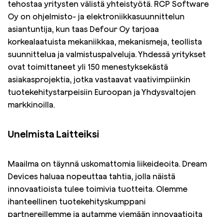
tehostaa yritysten välistä yhteistyötä. RCP Software
Oy on ohjelmisto- ja elektroniikkasuunnittelun
asiantuntija, kun taas Defour Oy tarjoaa
korkealaatuista mekaniikkaa, mekanismeja, teollista
suunnittelua ja valmistuspalveluja. Yhdessä yritykset
ovat toimittaneet yli 150 menestyksekästä
asiakasprojektia, jotka vastaavat vaativimpiinkin
tuotekehitystarpeisiin Euroopan ja Yhdysvaltojen
markkinoilla.
Unelmista Laitteiksi
Maailma on täynnä uskomattomia liikeideoita. Dream
Devices haluaa nopeuttaa tahtia, jolla näistä
innovaatioista tulee toimivia tuotteita. Olemme
ihanteellinen tuotekehityskumppani
partnereillemme ja autamme viemään innovaatioita